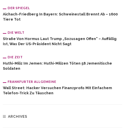
DER SPIEGEL
Aichach-Friedberg In Bayern: Schweinestall Brennt Ab – 1600
Tiere Tot
DIE WELT
Straße Von Hormus Laut Trump „sozusagen Offen“ – Auffällig
Ist, Was Der US-Präsident Nicht Sagt
DIE ZEIT
Huthi-Miliz Im Jemen: Huthi-Milizen Töten 58 Jemenitische
Soldaten
FRANKFURTER ALLGEMEINE
Wall Street: Hacker Versuchen Finanzprofis Mit Einfachem
Telefon-Trick Zu Täuschen
ARCHIVES