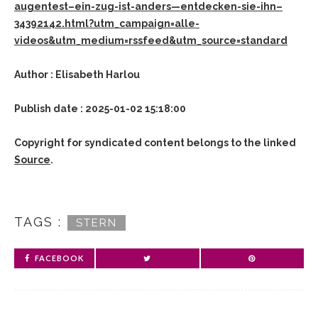
augentest–ein-zug-ist-anders—entdecken-sie-ihn–
34392142.html?utm_campaign=alle-
videos&utm_medium=rssfeed&utm_source=standard
Author : Elisabeth Harlou
Publish date : 2025-01-02 15:18:00
Copyright for syndicated content belongs to the linked
Source
.
TAGS :
STERN
FACEBOOK