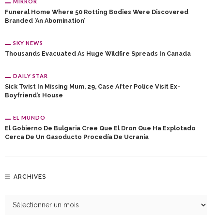
MIRROR
Funeral Home Where 50 Rotting Bodies Were Discovered
Branded ‘an Abomination’
SKY NEWS
Thousands Evacuated As Huge Wildfire Spreads In Canada
DAILY STAR
Sick Twist In Missing Mum, 29, Case After Police Visit Ex-
Boyfriend’s House
EL MUNDO
El Gobierno De Bulgaria Cree Que El Dron Que Ha Explotado
Cerca De Un Gasoducto Procedía De Ucrania
ARCHIVES