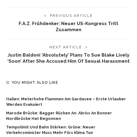
PREVIOUS ARTICLE
F.A.Z. Frühdenker: Neuer US-Kongress Tritt
Zusammen
NEXT ARTICLE
Justin Baldoni ‘absolutely’ Plans To Sue Blake Lively
‘soon’ After She Accused Him Of Sexual Harassment
YOU MIGHT ALSO LIKE
Italien: Meterhohe Flammen Am Gardasee – Erste Urlauber
Werden Evakuiert
Marode Brücke: Bagger Rücken An: Abriss An Bonner
Nordbrücke Hat Begonnen
Tempolimit Und Bahn Stärken: Grüne: Neuer
Verkehrsminister Muss Mehr Fürs Klima Tun