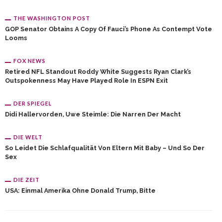
THE WASHINGTON POST
GOP Senator Obtains A Copy Of Fauci’s Phone As Contempt Vote
Looms
FOX NEWS
Retired NFL Standout Roddy White Suggests Ryan Clark’s
Outspokenness May Have Played Role In ESPN Exit
DER SPIEGEL
Didi Hallervorden, Uwe Steimle: Die Narren Der Macht
DIE WELT
So Leidet Die Schlafqualität Von Eltern Mit Baby – Und So Der
Sex
DIE ZEIT
USA: Einmal Amerika Ohne Donald Trump, Bitte