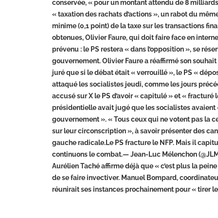
conservée, « pour un montant attendu de 8 milliards d
« taxation des rachats d’actions », un rabot du mêm
minime (0,1 point) de la taxe sur les transactions f
obtenues, Olivier Faure, qui doit faire face en inte
prévenu : le PS restera « dans l’opposition », se rés
gouvernement. Olivier Faure a réaffirmé son souhait q
juré que si le débat était « verrouillé », le PS « dépo
attaqué les socialistes jeudi, comme les jours préc
accusé sur X le PS d’avoir « capitulé » et « fracturé 
présidentielle avait jugé que les socialistes avaient «
gouvernement ». « Tous ceux qui ne votent pas la c
sur leur circonscription », à savoir présenter des ca
gauche radicale.Le PS fracture le NFP. Mais il capitu
continuons le combat.— Jean-Luc Mélenchon (@JLMe
Aurélien Taché affirme déjà que « c’est plus la peine
de se faire invectiver. Manuel Bompard, coordinate
réunirait ses instances prochainement pour « tirer l