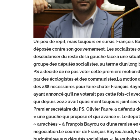
Un peu de répit, mais toujours en sursis. François 
déposée contre son gouvernement. Les socialistes on
désolidariser du reste de la gauche face à une situat
groupe des députés socialistes, au terme d’un long bu
PS a décidé de ne pas voter cette première motion 
par des écologistes et des communistes.La motion a 
des 288 nécessaires pour faire chuter François Bayro
ayant annoncé qu’il ne voterait pas cette fois-ci av
qui depuis 2022 avait quasiment toujours joint ses v
Premier secrétaire du PS, Olivier Faure, a défendu d
« une gauche qui propose et qui avance ». Le député
« arrachées » à François Bayrou ou d’une remise en ch
négociation.Le courrier de François BayrouJeudi, Fra
budgétaires aux députés socialistes. « Je souhaite v