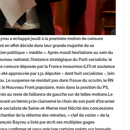
Bayrou a échappé jeudi à la première motion de censure
t en effet décidé dans leur grande majorité de se
ion politique « inédite ». Après moult hésitations au sein du
reau national, l’instance stratégique du Parti socialiste, le
de censure déposée par la France insoumise (LFI) et soutenue
été approuvée par 131 députés – dont huit socialistes -, loin
u. Le suspense ne résidait pas dans l’issue du scrutin, le RN
ec le Nouveau Front populaire, mais dans la position du PS,
oix au reste de l’alliance de gauche sur de telles motions.Le
evant un hémicycle clairsemé le choix de son parti d’incarner
 socialiste de Seine-et-Marne s’est félicité des concessions
antier de la réforme des retraites, « clef de voûte » de la
nçois Bayrou a listé par écrit ses multiples gages
ous confirmer et vous préciser certains points sur lesquels