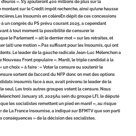
’euros ». S’y ajouteront 400 millions de plus sur la
e montant sur le Crédit impôt recherche, ainsi qu’une hausse
inancières.Les Insoumis en colèreEn dépit de ces concessions
rne à un congrès du PS prévu courant 2025, a cependant
ervant à tout moment la possibilité de censurer le
ue le Parlement « ait le dernier mot » sur les retraites, et
ser (ait) une motion ».Pas suffisant pour les Insoumis, qui ont
édents. Le leader de la gauche radicale Jean-Luc Mélenchon a
le Nouveau Front populaire ». Mardi, le triple candidat à la
 un choix » à faire : « Voter la censure ou soutenir le
ensure sortent de l’accord du NFP donc on met des options
ndidats insoumis face à eux, avait prévenu le leader de la
le seul. Les trois autres groupes votent la censure. Nous
lenchon) January 16, 2025Au sein du groupe LFI, le député
 que les socialistes remettent un pied en manif », au risque
ur de La France insoumise, a indiqué sur BFMTV que son parti
es conséquences » de la décision des socialistes.