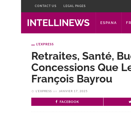
CONTACT US
LEGAL PAGES
INTELLINEWS
ESPANA
F
L’EXPRESS
Retraites, Santé, B
Concessions Que L
François Bayrou
L’EXPRESS
on
JANVIER 17, 2025
FACEBOOK