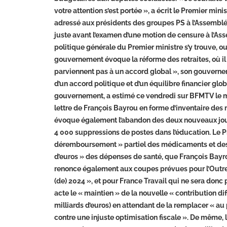
votre attention s’est portée », a écrit le Premier mini
adressé aux présidents des groupes PS à l’Assemblée
juste avant l’examen d’une motion de censure à l’Ass
politique générale du Premier ministre s’y trouve, 
gouvernement évoque la réforme des retraites, où il
parviennent pas à un accord global », son gouvernem
d’un accord politique et d’un équilibre financier gl
gouvernement, a estimé ce vendredi sur BFMTV le m
lettre de François Bayrou en forme d’inventaire de
évoque également l’abandon des deux nouveaux jour
4 000 suppressions de postes dans l’éducation. Le Pr
déremboursement » partiel des médicaments et des c
d’euros » des dépenses de santé, que François Bay
renonce également aux coupes prévues pour l’Outre-
(de) 2024 », et pour France Travail qui ne sera donc
acte le « maintien » de la nouvelle « contribution dif
milliards d’euros) en attendant de la remplacer « au 
contre une injuste optimisation fiscale ». De même, l