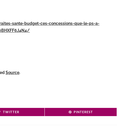
etraites-sante-budget-ces-concessions-que-le-ps-a-
Q6BHXFF6J4N4/
ked
Source
.
TWITTER
PINTEREST