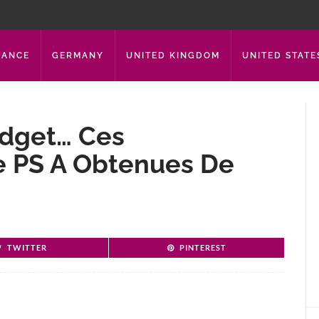
RANCE
GERMANY
UNITED KINGDOM
UNITED STATE
udget… Ces
e PS A Obtenues De
TWITTER
PINTEREST