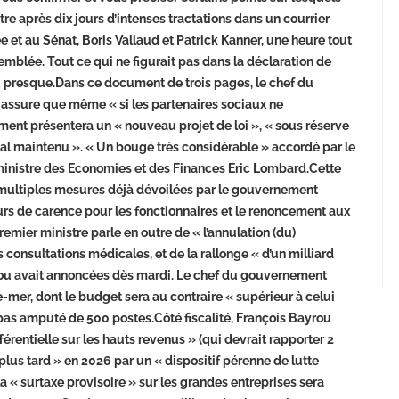
stre après dix jours d’intenses tractations dans un courrier
 et au Sénat, Boris Vallaud et Patrick Kanner, une heure tout
emblée. Tout ce qui ne figurait pas dans la déclaration de
ou presque.Dans ce document de trois pages, le chef du
 assure que même « si les partenaires sociaux ne
ent présentera un « nouveau projet de loi », « sous réserve
obal maintenu ». « Un bougé très considérable » accordé par le
inistre des Economies et des Finances Eric Lombard.Cette
s multiples mesures déjà dévoilées par le gouvernement
s de carence pour les fonctionnaires et le renoncement aux
emier ministre parle en outre de « l’annulation (du)
onsultations médicales, et de la rallonge « d’un milliard
rou avait annoncées dès mardi. Le chef du gouvernement
mer, dont le budget sera au contraire « supérieur à celui
 pas amputé de 500 postes.Côté fiscalité, François Bayrou
férentielle sur les hauts revenus » (qui devrait rapporter 2
plus tard » en 2026 par un « dispositif pérenne de lutte
a « surtaxe provisoire » sur les grandes entreprises sera