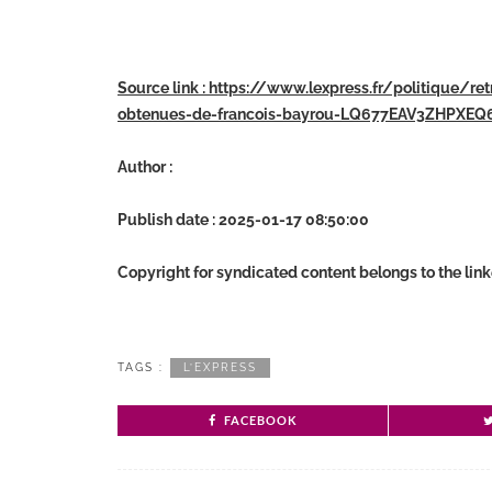
Source link : https://www.lexpress.fr/politique/r
obtenues-de-francois-bayrou-LQ677EAV3ZHPXE
Author :
Publish date : 2025-01-17 08:50:00
Copyright for syndicated content belongs to the lin
TAGS :
L’EXPRESS
FACEBOOK