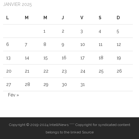
JANVIER 2025
L
M
M
J
V
S
D
1
2
3
4
5
6
7
8
9
10
11
12
13
14
15
16
17
18
19
20
21
22
23
24
25
26
27
28
29
30
31
Fév »
Copyright © 2019-2024 IntelliNews **** Copyright for syndicated content
belongs to the linked Source