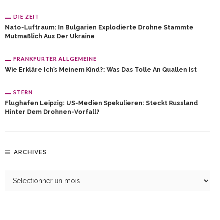
DIE ZEIT
Nato-Luftraum: In Bulgarien Explodierte Drohne Stammte
Mutmaßlich Aus Der Ukraine
FRANKFURTER ALLGEMEINE
Wie Erkläre Ich’s Meinem Kind?: Was Das Tolle An Quallen Ist
STERN
Flughafen Leipzig: US-Medien Spekulieren: Steckt Russland
Hinter Dem Drohnen-Vorfall?
ARCHIVES