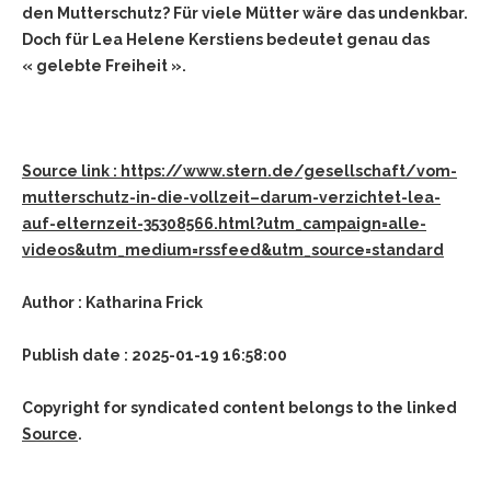
den Mutterschutz? Für viele Mütter wäre das undenkbar.
Doch für Lea Helene Kerstiens bedeutet genau das
« gelebte Freiheit ».
Source link : https://www.stern.de/gesellschaft/vom-
mutterschutz-in-die-vollzeit–darum-verzichtet-lea-
auf-elternzeit-35308566.html?utm_campaign=alle-
videos&utm_medium=rssfeed&utm_source=standard
Author : Katharina Frick
Publish date : 2025-01-19 16:58:00
Copyright for syndicated content belongs to the linked
Source
.