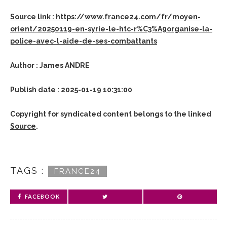
Source link : https://www.france24.com/fr/moyen-
orient/20250119-en-syrie-le-htc-r%C3%A9organise-la-
police-avec-l-aide-de-ses-combattants
Author : James ANDRE
Publish date : 2025-01-19 10:31:00
Copyright for syndicated content belongs to the linked
Source
.
TAGS :
FRANCE24
FACEBOOK