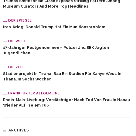
Trump’s Smithsonian Clash Exposes Striking Pattern Among
Museum Curators And More Top Headlines
DER SPIEGEL
Iran-Krieg: Donald Trump Hat Ein Munitionsproblem
DIE WELT
17-Jähriger Festgenommen – Polizei Und SEK Jagten
Jugendlichen
DIE ZEIT
Stadionprojekt In Tirana: Bau Ein Stadion Für Kanye West. In
Tirana. In Sechs Wochen
FRANKFURTER ALLGEMEINE
Rhein-Main-Liveblog: Verdächtiger Nach Tod Von Frau In Hanau
Wieder Auf Freiem Fuß
ARCHIVES