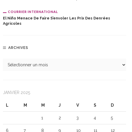
COURRIER INTERNATIONAL
El Niño Menace De Faire S’envoler Les Prix Des Denrées
Agricoles
ARCHIVES
JANVIER 2025
L
M
M
J
V
S
D
1
2
3
4
5
6
7
8
9
10
11
12