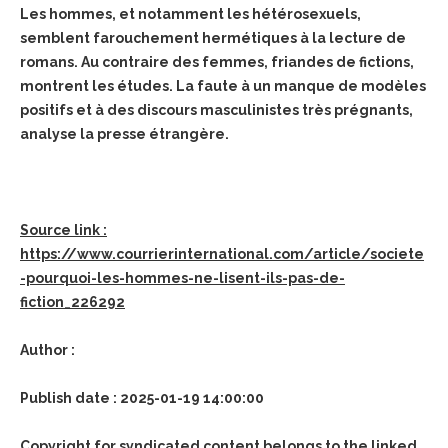
Les hommes, et notamment les hétérosexuels,
semblent farouchement hermétiques à la lecture de
romans. Au contraire des femmes, friandes de fictions,
montrent les études. La faute à un manque de modèles
positifs et à des discours masculinistes très prégnants,
analyse la presse étrangère.
Source link :
https://www.courrierinternational.com/article/societe
-pourquoi-les-hommes-ne-lisent-ils-pas-de-
fiction_226292
Author :
Publish date : 2025-01-19 14:00:00
Copyright for syndicated content belongs to the linked