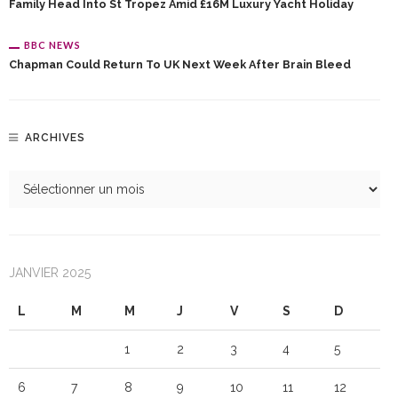
Family Head Into St Tropez Amid £16M Luxury Yacht Holiday
BBC NEWS
Chapman Could Return To UK Next Week After Brain Bleed
ARCHIVES
JANVIER 2025
L
M
M
J
V
S
D
1
2
3
4
5
6
7
8
9
10
11
12