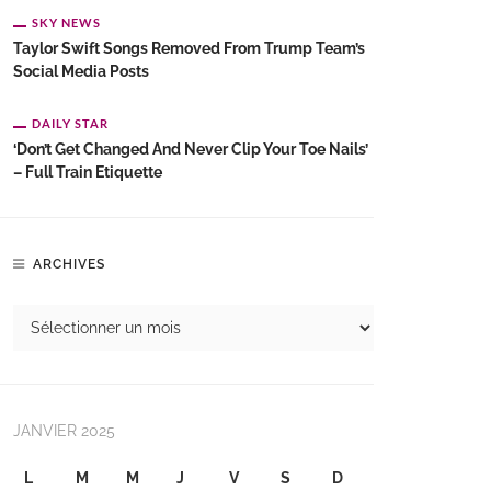
SKY NEWS
Taylor Swift Songs Removed From Trump Team’s
Social Media Posts
DAILY STAR
‘Don’t Get Changed And Never Clip Your Toe Nails’
– Full Train Etiquette
ARCHIVES
JANVIER 2025
L
M
M
J
V
S
D