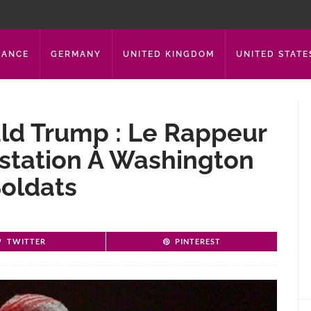
RANCE
GERMANY
UNITED KINGDOM
UNITED STATE
ald Trump : Le Rappeur
restation À Washington
oldats
TWITTER
PINTEREST