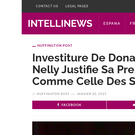
CONTACT US
LEGAL PAGES
INTELLINEWS
ESPANA
F
HUFFINGTON POST
Investiture De Don
Nelly Justifie Sa P
Comme Celle Des S
HUFFINGTON POST
on
JANVIER 20, 2025
FACEBOOK