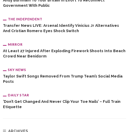
Andy Burnham To Tour Britain In Effort To Reconnect
Government With Public
THE INDEPENDENT
Transfer News LIVE: Arsenal Identify Vinicius Jr Alternatives
And Cristian Romero Eyes Shock Switch
MIRROR
At Least 27 Injured After Exploding Firework Shoots Into Beach
Crowd Near Benidorm
SKY NEWS
Taylor Swift Songs Removed From Trump Team’s Social Media
Posts
DAILY STAR
‘Don’t Get Changed And Never Clip Your Toe Nails’ – Full Train
Etiquette
ARCHIVES