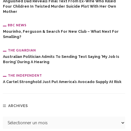
Anguished Dad Reveals Final Text From Ex-Wife Who Killed
Four Children In Twisted Murder Suicide Plot With Her Own
Mother
BBC NEWS
Mourinho, Ferguson & Search For New Club – What Next For
Smalling?
THE GUARDIAN
Australian Politician Admits To Sending Text Saying ‘my Job Is
Boring’ During A Hearing
THE INDEPENDENT
A Cartel Stronghold Just Put America’s Avocado Supply At Risk
ARCHIVES