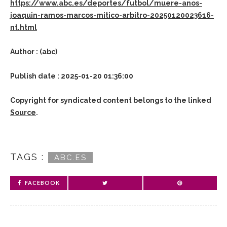
https://www.abc.es/deportes/futbol/muere-anos-
joaquin-ramos-marcos-mitico-arbitro-20250120023616-
nt.html
Author : (abc)
Publish date : 2025-01-20 01:36:00
Copyright for syndicated content belongs to the linked
Source
.
TAGS :
ABC.ES
FACEBOOK