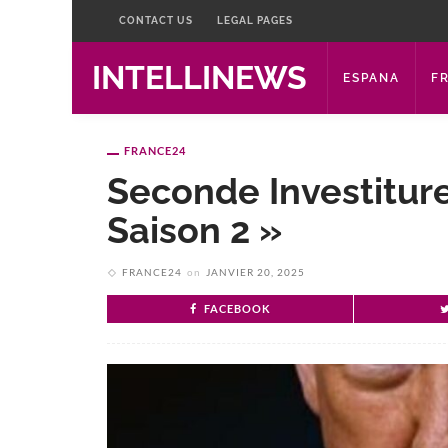
CONTACT US
LEGAL PAGES
INTELLINEWS
ESPANA
F
FRANCE24
Seconde Investitur
Saison 2 »
FRANCE24
on
JANVIER 20, 2025
FACEBOOK