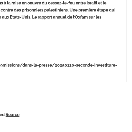
ons à la mise en oeuvre du cessez-le-feu entre Israël et le
 contre des prisonniers palestiniens. Une première étape qui
mp aux Etats-Unis. Le rapport annuel de l’Oxfam sur les
A9missions/dans-la-presse/20250120-seconde-investiture-
ked
Source
.