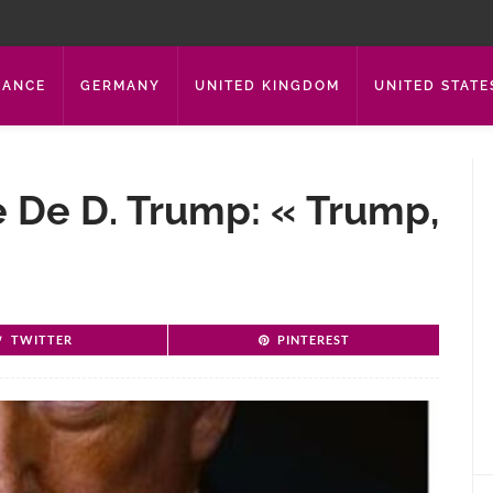
RANCE
GERMANY
UNITED KINGDOM
UNITED STATE
e De D. Trump: « Trump,
TWITTER
PINTEREST