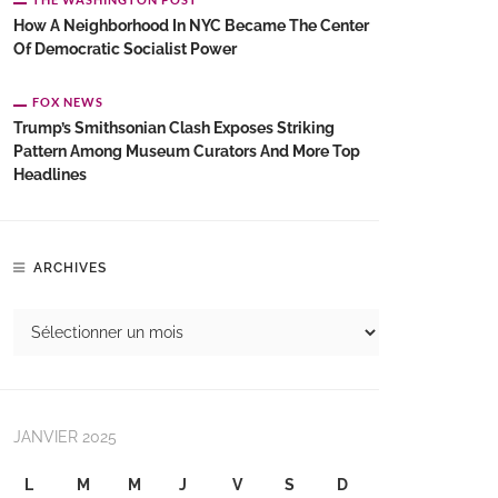
How A Neighborhood In NYC Became The Center
Of Democratic Socialist Power
FOX NEWS
Trump’s Smithsonian Clash Exposes Striking
Pattern Among Museum Curators And More Top
Headlines
ARCHIVES
JANVIER 2025
L
M
M
J
V
S
D