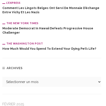
L’EXPRESS
Comment Les Lingots Belges Ont Servi De Monnaie D’échange
Entre Vichy Et Les Nazis
THE NEW YORK TIMES
Moderate Democrat In Hawaii Defeats Progressive House
Challenger
THE WASHINGTON POST
How Much Would You Spend To Extend Your Dying Pet’s Life?
ARCHIVES
FÉVRIER 2025