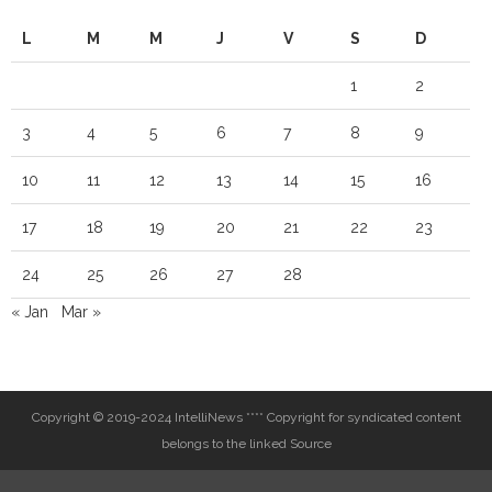
L
M
M
J
V
S
D
1
2
3
4
5
6
7
8
9
10
11
12
13
14
15
16
17
18
19
20
21
22
23
24
25
26
27
28
« Jan
Mar »
Copyright © 2019-2024 IntelliNews **** Copyright for syndicated content
belongs to the linked Source