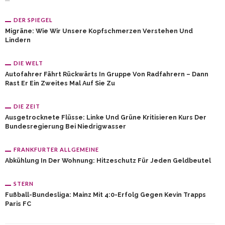
DER SPIEGEL
Migräne: Wie Wir Unsere Kopfschmerzen Verstehen Und
Lindern
DIE WELT
Autofahrer Fährt Rückwärts In Gruppe Von Radfahrern – Dann
Rast Er Ein Zweites Mal Auf Sie Zu
DIE ZEIT
Ausgetrocknete Flüsse: Linke Und Grüne Kritisieren Kurs Der
Bundesregierung Bei Niedrigwasser
FRANKFURTER ALLGEMEINE
Abkühlung In Der Wohnung: Hitzeschutz Für Jeden Geldbeutel
STERN
Fußball-Bundesliga: Mainz Mit 4:0-Erfolg Gegen Kevin Trapps
Paris FC