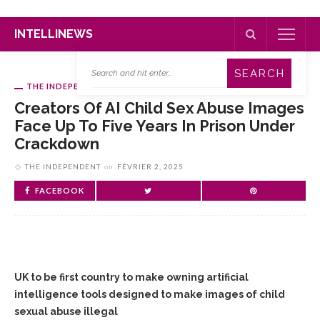
INTELLINEWS
THE INDEPENDENT
Creators Of AI Child Sex Abuse Images
Face Up To Five Years In Prison Under
Crackdown
THE INDEPENDENT
on
FÉVRIER 2, 2025
FACEBOOK
UK to be first country to make owning artificial
intelligence tools designed to make images of child
sexual abuse illegal