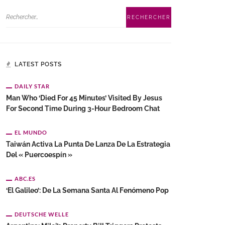
LATEST POSTS
DAILY STAR
Man Who ‘died For 45 Minutes’ Visited By Jesus
For Second Time During 3-Hour Bedroom Chat
EL MUNDO
Taiwán Activa La Punta De Lanza De La Estrategia
Del « Puercoespín »
ABC.ES
‘El Galileo’: De La Semana Santa Al Fenómeno Pop
DEUTSCHE WELLE