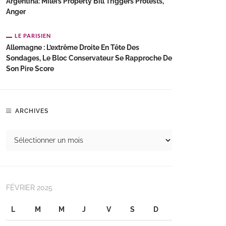
Argentina: Milei’s Property Bill Triggers Protests,
Anger
LE PARISIEN
Allemagne : L’extrême Droite En Tête Des
Sondages, Le Bloc Conservateur Se Rapproche De
Son Pire Score
ARCHIVES
FÉVRIER 2025
L
M
M
J
V
S
D