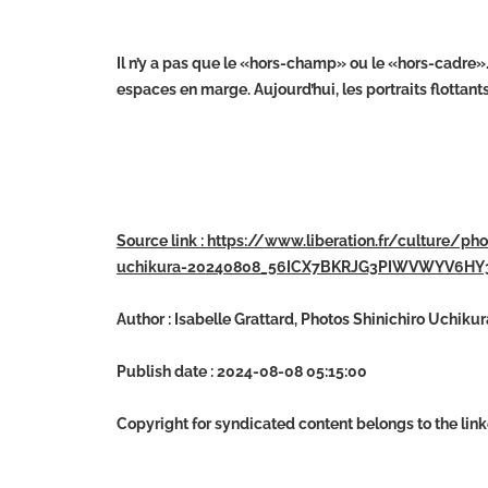
Il n’y a pas que le «hors-champ» ou le «hors-cadre»…
espaces en marge. Aujourd’hui, les portraits flottan
Source link : https://www.liberation.fr/culture/p
uchikura-20240808_56ICX7BKRJG3PIWVWYV6H
Author : Isabelle Grattard, Photos Shinichiro Uchikur
Publish date : 2024-08-08 05:15:00
Copyright for syndicated content belongs to the lin