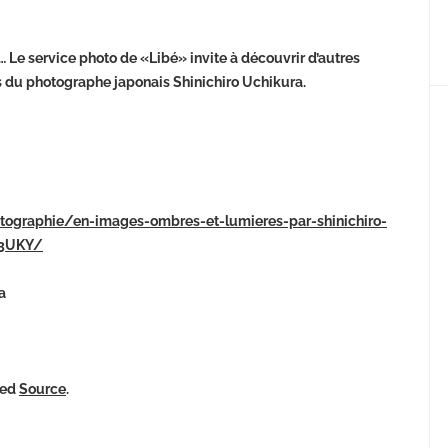
 Le service photo de «Libé» invite à découvrir d’autres
ts du photographe japonais Shinichiro Uchikura.
hotographie/en-images-ombres-et-lumieres-par-shinichiro-
Y3UKY/
a
ked
Source
.