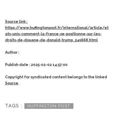
Source link :
https://www.huffingtonpost.fr/international/article/et
ats-unis-comment-la-france-se-positionne-sur-les-
droits-de-douane-de-donald-trump_245668.html
Author :
Publish date : 2025-02-02 14:57:00
Copyright for syndicated content belongs to the linked
Source
.
TAGS :
HUFFINGTON POST