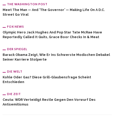
THE WASHINGTON POST
Meet The Man — And ‘The Governor’ — Making Life On A D.C.
Street Go Viral
FOX NEWS
Olympic Hero Jack Hughes And Pop Star Tate McRae Have
Reportedly Called It Quits, Grace Boor Checks In & Meat
DER SPIEGEL
Barack Obama Zeigt, Wie Er Ins Schwerste Modischen Debakel
Seiner Karriere Stolperte
DIE WELT
Kohle Oder Gas? Diese Grill-Glaubensfrage Scheint
Entschieden
DIE ZEIT
Ceuta: WDR Verteidigt Restle Gegen Den Vorwurf Des
Antisemitismus