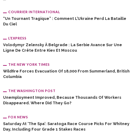
COURRIER INTERNATIONAL
“Un Tournant Tragique” : Comment L’Ukraine Perd La Bataille
Du Ciel
L’EXPRESS
Volodymyr Zelensky À Belgrade : La Serbie Avance Sur Une
Ligne De Crête Entre Kiev Et Moscou
THE NEW YORK TIMES
Wildfire Forces Evacuation Of 18,000 From Summerland, British
Columbia
THE WASHINGTON POST
Unemployment Improved, Because Thousands Of Workers
Disappeared. Where Did They Go?
FOX NEWS
Saturday At ‘the Spa’: Saratoga Race Course Picks For Whitney
Day, Including Four Grade 1 Stakes Races