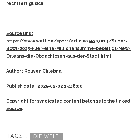
rechtfertigt sich.
Source link :
https://www.welt.de/sport/article255307014/Super-
Bowl-2025-Fuer-eine-Millionensumme-beseitigt-New-
Orleans-die-Obdachlosen-aus-der-Stadt.html
Author : Rouven Chlebna
Publish date : 2025-02-02 15:48:00
Copyright for syndicated content belongs to the linked
Source
.
TAGS :
DIE WELT