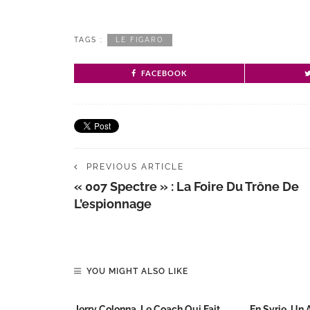
TAGS :
LE FIGARO
FACEBOOK
PREVIOUS ARTICLE
« 007 Spectre » : La Foire Du Trône De
L’espionnage
YOU MIGHT ALSO LIKE
Jerry Colonna, Le Coach Qui Fait
En Syrie, Un 