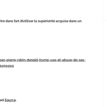
dans l’art d’utiliser la supériorité acquise dans un
/jean-pierre-robin-donald-trump-use-et-abuse-de-ses-
-20250202
ked
Source
.