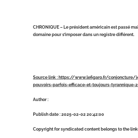
CHRONIQUE – Le président américain est passé maître 
domaine pour s’imposer dans un registre différent.
Source link : https://www.lefigaro.fr/conjoncture
pouvoirs-parfois-efficace-et-toujours-tyrannique
Author :
Publish date : 2025-02-02 20:42:00
Copyright for syndicated content belongs to the lin