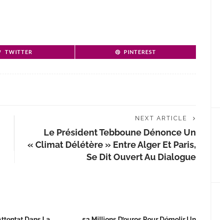
TWITTER
PINTEREST
NEXT ARTICLE
Le Président Tebboune Dénonce Un
« Climat Délétère » Entre Alger Et Paris,
Se Dit Ouvert Au Dialogue
Attentat Dans La
53 Millions D’euros Pour Démolir Un