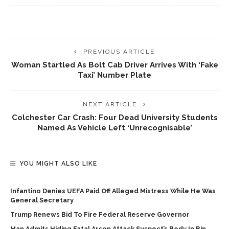
PREVIOUS ARTICLE
Woman Startled As Bolt Cab Driver Arrives With ‘Fake
Taxi’ Number Plate
NEXT ARTICLE
Colchester Car Crash: Four Dead University Students
Named As Vehicle Left ‘unrecognisable’
YOU MIGHT ALSO LIKE
Infantino Denies UEFA Paid Off Alleged Mistress While He Was
General Secretary
Trump Renews Bid To Fire Federal Reserve Governor
Man Admits Hiding Fatal Arson Attack Suspect’s Body In Bin