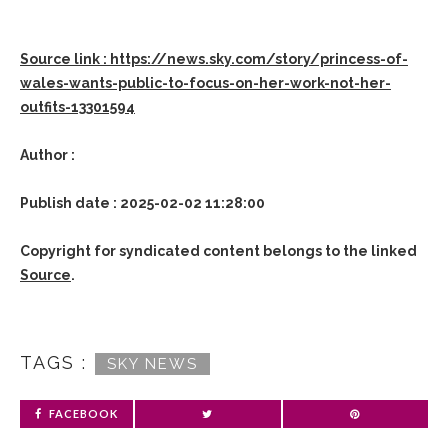
Source link : https://news.sky.com/story/princess-of-
wales-wants-public-to-focus-on-her-work-not-her-
outfits-13301594
Author :
Publish date : 2025-02-02 11:28:00
Copyright for syndicated content belongs to the linked
Source
.
TAGS :
SKY NEWS
FACEBOOK