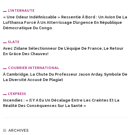
L’INTERNAUTE
« Une Odeur Indéfinissable » Ressentie À Bord : Un Avion De La
Lufthansa Forcé À Un Atterrissage D’urgence En République
Démocratique Du Congo
SLATE
Avec Zidane Sélectionneur De L’équipe De France, Le Retour
En Grâce Des Chauves!
COURRIER INTERNATIONAL
À Cambridge, La Chute Du Professeur Jason Arday, Symbole De
La Diversité Accusé De Plagiat
L’EXPRESS
Incendies : « Il Y A Eu Un Décalage Entre Les Craintes Et La
Réalité Des Conséquences Sur La Santé »
ARCHIVES