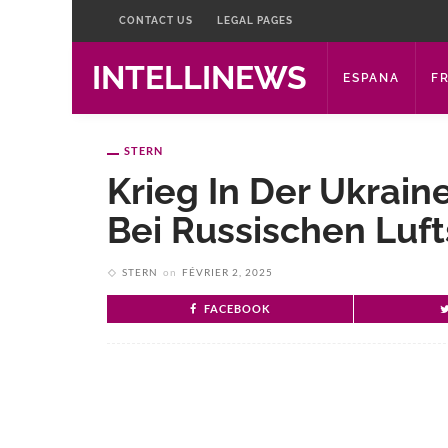
CONTACT US
LEGAL PAGES
INTELLINEWS
ESPANA
F
STERN
Krieg In Der Ukrain
Bei Russischen Luft
STERN
on
FÉVRIER 2, 2025
FACEBOOK