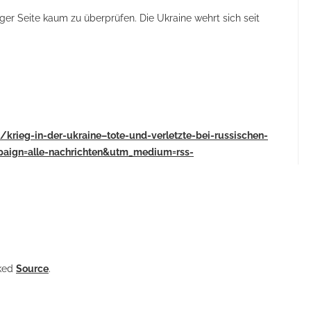
er Seite kaum zu überprüfen. Die Ukraine wehrt sich seit
d/krieg-in-der-ukraine–tote-und-verletzte-bei-russischen-
paign=alle-nachrichten&utm_medium=rss-
nked
Source
.