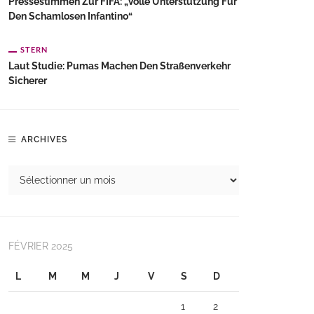
Pressestimmen Zur FIFA: „Volle Unterstützung Für
Den Schamlosen Infantino“
STERN
Laut Studie: Pumas Machen Den Straßenverkehr
Sicherer
ARCHIVES
FÉVRIER 2025
L
M
M
J
V
S
D
1
2