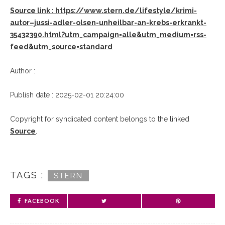
Source link : https://www.stern.de/lifestyle/krimi-
autor–jussi-adler-olsen-unheilbar-an-krebs-erkrankt-
35432390.html?utm_campaign=alle&utm_medium=rss-
feed&utm_source=standard
Author :
Publish date : 2025-02-01 20:24:00
Copyright for syndicated content belongs to the linked
Source
.
TAGS :
STERN
FACEBOOK