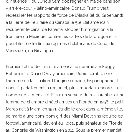
d’influence » où l’Oncle Sam doit régner en maître dans son
« arrière-cour » latino-américaine. Donald Trump veut
redessiner les rapports de force de l’Alaska (et du Groenland)
à la Terre de Feu, faire du Canada le 51e Etat américain,
récupérer le canal de Panama, stopper l’immigration à la
frontière du Mexique, contrer les cartels de la drogue et, si
possible, mettre fin aux régimes dictatoriaux de Cuba, du
Venezuela, du Nicaragua.
Premier Latino de l’histoire américaine nommé à « Foggy
Bottom », le Quai d’Orsay américain, Rubio semble être
l’homme de la situation. D’origine cubaine, hispanophone, il
connaît parfaitement la région et, plus important encore, il en
comprend la mentalité. Fils d’un serveur de restaurant et d’une
femme de chambre d’hôtel arrivés en Floride en 1956, le petit
Marco naît à Miami en 1971, étudie le droit dans la même ville,
se marie à une pom-pom girl des Miami Dolphins (équipe de
football américain), devient élu local puis sénateur de Floride
au Congrès de Washington en 2011. Sous le premier mandat