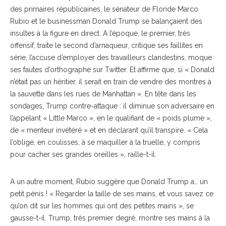
des primaires républicaines, le sénateur de Floride Marco
Rubio et le businessman Donald Trump se balançaient des
insultes à la figure en direct. A l’époque, le premier, très
offensif, traite le second d’arnaqueur, critique ses faillites en
série, l’accuse d’employer des travailleurs clandestins, moque
ses fautes d’orthographe sur Twitter. Et affirme que, si « Donald
n’était pas un héritier, il serait en train de vendre des montres à
la sauvette dans les rues de Manhattan ». En tête dans les
sondages, Trump contre-attaque : il diminue son adversaire en
l’appelant « Little Marco », en le qualifiant de « poids plume »,
de « menteur invétéré » et en déclarant qu’il transpire. « Cela
l’oblige, en coulisses, à se maquiller à la truelle, y compris
pour cacher ses grandes oreilles », raille-t-il.
A un autre moment, Rubio suggère que Donald Trump a… un
petit pénis ! « Regarder la taille de ses mains, et vous savez ce
qu’on dit sur les hommes qui ont des petites mains », se
gausse-t-il. Trump, très premier degré, montre ses mains à la