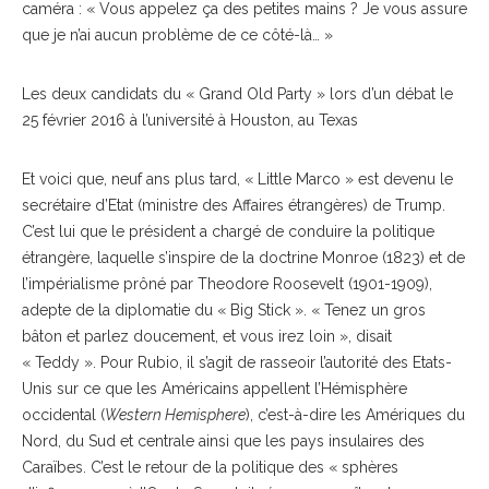
caméra : « Vous appelez ça des petites mains ? Je vous assure
que je n’ai aucun problème de ce côté-là… »
Les deux candidats du « Grand Old Party » lors d’un débat le
25 février 2016 à l’université à Houston, au Texas
Et voici que, neuf ans plus tard, « Little Marco » est devenu le
secrétaire d’Etat (ministre des Affaires étrangères) de Trump.
C’est lui que le président a chargé de conduire la politique
étrangère, laquelle s’inspire de la doctrine Monroe (1823) et de
l’impérialisme prôné par Theodore Roosevelt (1901-1909),
adepte de la diplomatie du « Big Stick ». « Tenez un gros
bâton et parlez doucement, et vous irez loin », disait
« Teddy ». Pour Rubio, il s’agit de rasseoir l’autorité des Etats-
Unis sur ce que les Américains appellent l’Hémisphère
occidental (
Western Hemisphere
), c’est-à-dire les Amériques du
Nord, du Sud et centrale ainsi que les pays insulaires des
Caraïbes. C’est le retour de la politique des « sphères