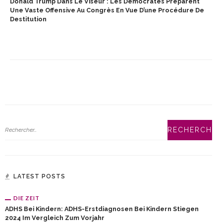
Donald Trump Dans Le Viseur : Les Démocrates Préparent
Une Vaste Offensive Au Congrès En Vue D’une Procédure De
Destitution
LATEST POSTS
DIE ZEIT
ADHS Bei Kindern: ADHS-Erstdiagnosen Bei Kindern Stiegen
2024 Im Vergleich Zum Vorjahr