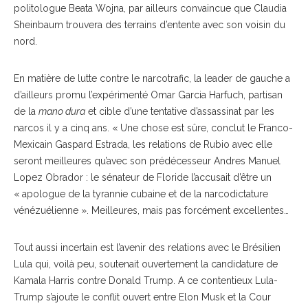
politologue Beata Wojna, par ailleurs convaincue que Claudia
Sheinbaum trouvera des terrains d’entente avec son voisin du
nord.
En matière de lutte contre le narcotrafic, la leader de gauche a
d’ailleurs promu l’expérimenté Omar Garcia Harfuch, partisan
de la
mano dura
et cible d’une tentative d’assassinat par les
narcos il y a cinq ans. « Une chose est sûre, conclut le Franco-
Mexicain Gaspard Estrada, les relations de Rubio avec elle
seront meilleures qu’avec son prédécesseur Andres Manuel
Lopez Obrador : le sénateur de Floride l’accusait d’être un
« apologue de la tyrannie cubaine et de la narcodictature
vénézuélienne ». Meilleures, mais pas forcément excellentes…
Tout aussi incertain est l’avenir des relations avec le Brésilien
Lula qui, voilà peu, soutenait ouvertement la candidature de
Kamala Harris contre Donald Trump. A ce contentieux Lula-
Trump s’ajoute le conflit ouvert entre Elon Musk et la Cour