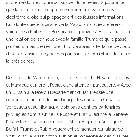
suprême du Brésil qui avait suspendu le réseau X jusqu’à ce
que la plateforme accepte de supprimer des comptes
d’extrême droite qui propageaient des fausses informations.
Nul doute que le locataire de la Maison-Blanche préférerait
voir le très droitier Jair Bolsonaro au pouvoir à Brasília, lui qui a
une relation personnelle avec la famille Trump et qui a passé
plusieurs mois « en exil » en Floride après la tentative de coup
d’Etat de janvier 2023 par ses partisans lors du retour de Lula à
la présidence.
De la part de Marco Rubio, ce sont surtout La Havane, Caracas
et Managua qui feront l’objet d’une attention particulière. « Avec
un Cubain à la tête du Département d’Etat, il existe une
opportunité unique de faire bouger les choses à Cuba, au
Venezuela et au Nicaragua, trois pays dont les partenaires
privilégiés sont la Chine, la Russie et l’Iran », estime, à Genève,
l’analyste suisso-vénézuélienne Maria-Alejandra Aristeguieta.
De fait, Trump et Rubio voudraient se racheter du ratage de
2019 lorsque Washington, l’Union européenne et des dizaines