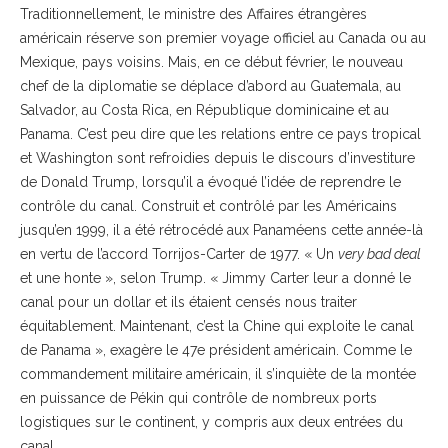
Traditionnellement, le ministre des Affaires étrangères
américain réserve son premier voyage officiel au Canada ou au
Mexique, pays voisins. Mais, en ce début février, le nouveau
chef de la diplomatie se déplace d’abord au Guatemala, au
Salvador, au Costa Rica, en République dominicaine et au
Panama. C’est peu dire que les relations entre ce pays tropical
et Washington sont refroidies depuis le discours d’investiture
de Donald Trump, lorsqu’il a évoqué l’idée de reprendre le
contrôle du canal. Construit et contrôlé par les Américains
jusqu’en 1999, il a été rétrocédé aux Panaméens cette année-là
en vertu de l’accord Torrijos-Carter de 1977. « Un
very bad deal
et une honte », selon Trump. « Jimmy Carter leur a donné le
canal pour un dollar et ils étaient censés nous traiter
équitablement. Maintenant, c’est la Chine qui exploite le canal
de Panama », exagère le 47e président américain. Comme le
commandement militaire américain, il s’inquiète de la montée
en puissance de Pékin qui contrôle de nombreux ports
logistiques sur le continent, y compris aux deux entrées du
canal.