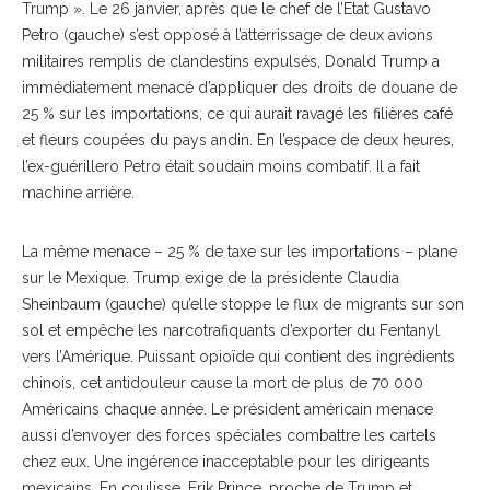
Trump ». Le 26 janvier, après que le chef de l’Etat Gustavo
Petro (gauche) s’est opposé à l’atterrissage de deux avions
militaires remplis de clandestins expulsés, Donald Trump a
immédiatement menacé d’appliquer des droits de douane de
25 % sur les importations, ce qui aurait ravagé les filières café
et fleurs coupées du pays andin. En l’espace de deux heures,
l’ex-guérillero Petro était soudain moins combatif. Il a fait
machine arrière.
La même menace – 25 % de taxe sur les importations – plane
sur le Mexique. Trump exige de la présidente Claudia
Sheinbaum (gauche) qu’elle stoppe le flux de migrants sur son
sol et empêche les narcotrafiquants d’exporter du Fentanyl
vers l’Amérique. Puissant opioïde qui contient des ingrédients
chinois, cet antidouleur cause la mort de plus de 70 000
Américains chaque année. Le président américain menace
aussi d’envoyer des forces spéciales combattre les cartels
chez eux. Une ingérence inacceptable pour les dirigeants
mexicains. En coulisse, Erik Prince, proche de Trump et