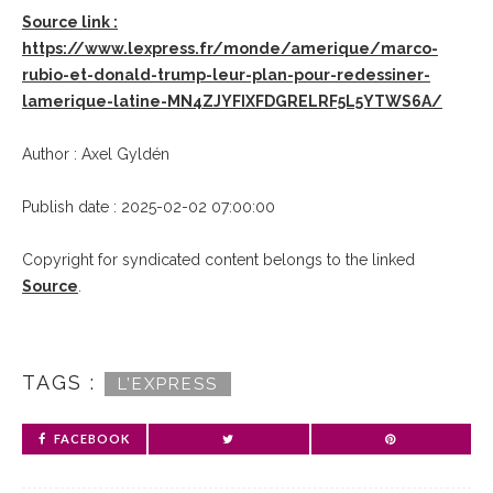
Source link :
https://www.lexpress.fr/monde/amerique/marco-
rubio-et-donald-trump-leur-plan-pour-redessiner-
lamerique-latine-MN4ZJYFIXFDGRELRF5L5YTWS6A/
Author : Axel Gyldén
Publish date : 2025-02-02 07:00:00
Copyright for syndicated content belongs to the linked
Source
.
TAGS :
L’EXPRESS
FACEBOOK