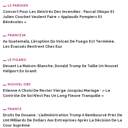
LE PARISIEN
Concert Pour Les Sinistrés Des Incendies : Pascal Obispo Et
Julien Courbet Veulent Faire « Applaudir Pompiers Et
Bénévoles »
FRANCE24
Au Guatemala, L’éruption Du Volcan De Fuego Est Terminée,
Les Évacués Rentrent Chez Eux
LE FIGARO
Devant La Maison-Blanche, Donald Trump Se Taille Un Nouvel
Héliport En Granit
NOUVEL OBS
Etienne A Choisi De Rester Vierge Jusqu’au Mariage : « Le
Contrôle De Soi N’est Pas Un Long Fleuve Tranquille »
FRANCE
Droits De Douane : L’administration Trump A Remboursé Près De
100 Milliards De Dollars Aux Entreprises Après La Décision De La
Cour Suprême