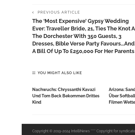
PREVIOUS ARTICLE
The ‘most Expensive’ Gypsy Wedding
Ever: Traveller Bride, 21, Ties The Knot A
The Dorchester With 350 Guests, 3
Dresses, Bible Verse Party Favours…and
A Bill Of Up To £250,000 For Her Parents
YOU MIGHT ALSO LIKE
Nachwuchs: Chryssanthi Kavazi
Arizona: San
Und Tom Beck Bekommen Drittes
Über Softbal
Kind
Filmen Wette
Copyright © 2019-2024 IntelliNews **** Copyright for syndicat