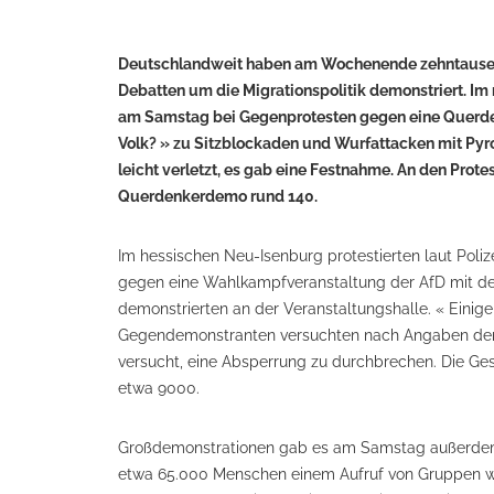
Deutschlandweit haben am Wochenende zehntausend
Debatten um die Migrationspolitik demonstriert. I
am Samstag bei Gegenprotesten gegen eine Querde
Volk? » zu Sitzblockaden und Wurfattacken mit Py
leicht verletzt, es gab eine Festnahme. An den Prote
Querdenkerdemo rund 140.
Im hessischen Neu-Isenburg protestierten laut Po
gegen eine Wahlkampfveranstaltung der AfD mit der
demonstrierten an der Veranstaltungshalle. « Eini
Gegendemonstranten versuchten nach Angaben der B
versucht, eine Absperrung zu durchbrechen. Die Ges
etwa 9000.
Großdemonstrationen gab es am Samstag außerdem
etwa 65.000 Menschen einem Aufruf von Gruppen wi