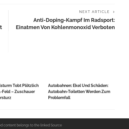
NEXT ARTICLE
Anti-Doping-Kampf Im Radsport:
t
Einatmen Von Kohlenmonoxid Verboten
dsturm Tobt Plötzlich
Autobahnen: Ekel Und Schäden:
l-Feld – Zuschauer
Autobahn-Toiletten Werden Zum
rsturz
Problemfall
ed content belongs to the linked Source