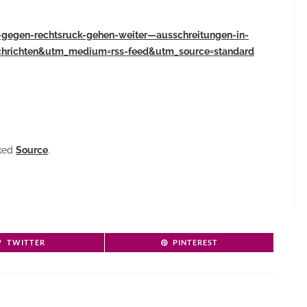
e-gegen-rechtsruck-gehen-weiter—ausschreitungen-in-
chrichten&utm_medium=rss-feed&utm_source=standard
nked
Source
.
TWITTER
PINTEREST