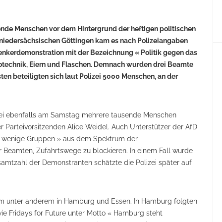
e Menschen vor dem Hintergrund der heftigen politischen
m niedersächsischen Göttingen kam es nach Polizeiangaben
nkerdemonstration mit der Bezeichnung « Politik gegen das
rotechnik, Eiern und Flaschen. Demnach wurden drei Beamte
sten beteiligten sich laut Polizei 5000 Menschen, an der
lizei ebenfalls am Samstag mehrere tausende Menschen
 Parteivorsitzenden Alice Weidel. Auch Unterstützer der AfD
ge wenige Gruppen » aus dem Spektrum der
eamten, Zufahrtswege zu blockieren. In einem Fall wurde
amtzahl der Demonstranten schätzte die Polizei später auf
 unter anderem in Hamburg und Essen. In Hamburg folgten
e Fridays for Future unter Motto « Hamburg steht