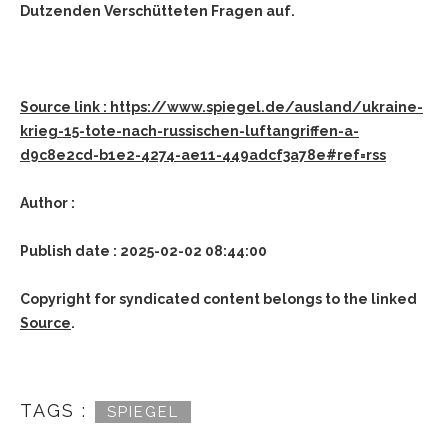
Dutzenden Verschütteten Fragen auf.
Source link : https://www.spiegel.de/ausland/ukraine-
krieg-15-tote-nach-russischen-luftangriffen-a-
d9c8e2cd-b1e2-4274-ae11-449adcf3a78e#ref=rss
Author :
Publish date : 2025-02-02 08:44:00
Copyright for syndicated content belongs to the linked
Source
.
TAGS :
SPIEGEL