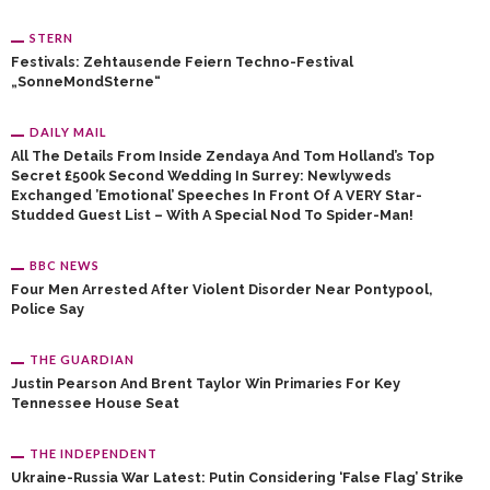
STERN
Festivals: Zehtausende Feiern Techno-Festival
„SonneMondSterne“
DAILY MAIL
All The Details From Inside Zendaya And Tom Holland’s Top
Secret £500k Second Wedding In Surrey: Newlyweds
Exchanged ’emotional’ Speeches In Front Of A VERY Star-
Studded Guest List – With A Special Nod To Spider-Man!
BBC NEWS
Four Men Arrested After Violent Disorder Near Pontypool,
Police Say
THE GUARDIAN
Justin Pearson And Brent Taylor Win Primaries For Key
Tennessee House Seat
THE INDEPENDENT
Ukraine-Russia War Latest: Putin Considering ‘false Flag’ Strike