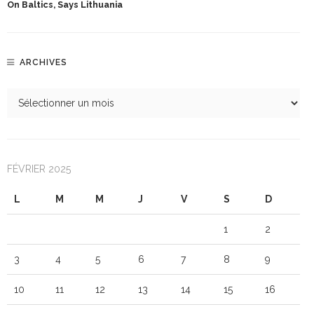
On Baltics, Says Lithuania
ARCHIVES
FÉVRIER 2025
L
M
M
J
V
S
D
1
2
3
4
5
6
7
8
9
10
11
12
13
14
15
16