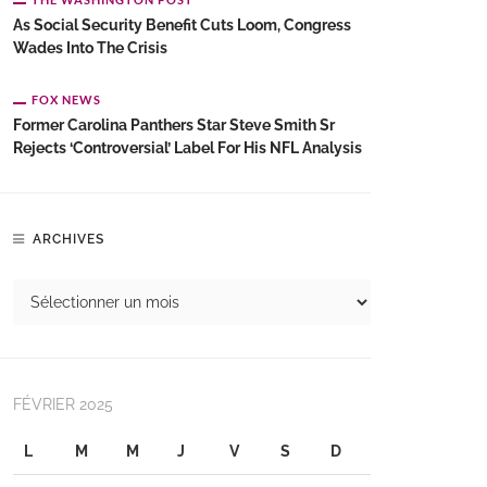
As Social Security Benefit Cuts Loom, Congress
Wades Into The Crisis
FOX NEWS
Former Carolina Panthers Star Steve Smith Sr
Rejects ‘controversial’ Label For His NFL Analysis
ARCHIVES
FÉVRIER 2025
L
M
M
J
V
S
D