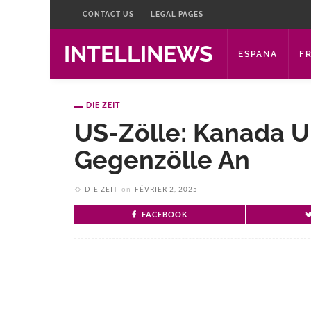
CONTACT US
LEGAL PAGES
INTELLINEWS
ESPANA
F
DIE ZEIT
US-Zölle: Kanada 
Gegenzölle An
DIE ZEIT
on
FÉVRIER 2, 2025
FACEBOOK