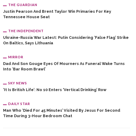
THE GUARDIAN
Justin Pearson And Brent Taylor Win Primaries For Key
Tennessee House Seat
THE INDEPENDENT
Ukraine-Russia War Latest: Putin Considering ‘false Flag’ Strike
On Baltics, Says Lithuania
MIRROR
Dad And Son Gouge Eyes Of Mourners As Funeral Wake Turns
Into ‘bar Room Brawl’
SKY NEWS
‘It Is British Life’: No 10 Enters ‘vertical Drinking’ Row
DAILY STAR
Man Who ‘died For 45 Minutes’ Visited By Jesus For Second
Time During 3-Hour Bedroom Chat