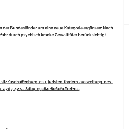
en der Bundesländer um eine neue Kategorie ergänzen: Nach
efahr durch psychisch kranke Gewalttäter berücksichtigt
ustiz/aschaffenburg-csu-juristen-fordern-ausweitung-des-
50-a7d3-427a-8db9-e5c84e8c6cf0#ref=rss