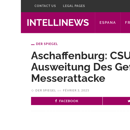
CONTACT US
LEGAL PAGES
INTELLINEWS
ESPANA
F
DER SPIEGEL
Aschaffenburg: CSU
Ausweitung Des Gef
Messerattacke
DER SPIEGEL
on
FÉVRIER 3, 2025
FACEBOOK