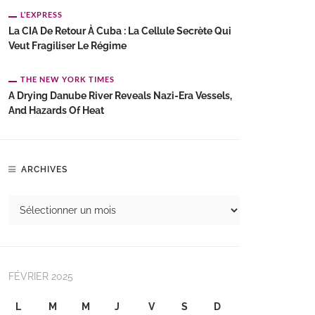
L’EXPRESS
La CIA De Retour À Cuba : La Cellule Secrète Qui
Veut Fragiliser Le Régime
THE NEW YORK TIMES
A Drying Danube River Reveals Nazi-Era Vessels,
And Hazards Of Heat
ARCHIVES
FÉVRIER 2025
L
M
M
J
V
S
D