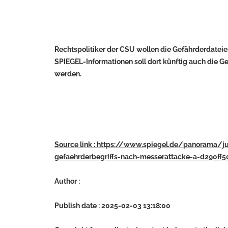
Rechtspolitiker der CSU wollen die Gefährderdatei
SPIEGEL-Informationen soll dort künftig auch die G
werden.
Source link : https://www.spiegel.de/panorama/j
gefaehrderbegriffs-nach-messerattacke-a-d290ff
Author :
Publish date : 2025-02-03 13:18:00