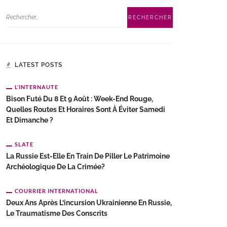
LATEST POSTS
L’INTERNAUTE
Bison Futé Du 8 Et 9 Août : Week-End Rouge,
Quelles Routes Et Horaires Sont À Éviter Samedi
Et Dimanche ?
SLATE
La Russie Est-Elle En Train De Piller Le Patrimoine
Archéologique De La Crimée?
COURRIER INTERNATIONAL
Deux Ans Après L’incursion Ukrainienne En Russie,
Le Traumatisme Des Conscrits