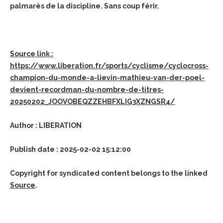
palmarès de la discipline. Sans coup férir.
Source link :
https://www.liberation.fr/sports/cyclisme/cyclocross-
champion-du-monde-a-lievin-mathieu-van-der-poel-
devient-recordman-du-nombre-de-titres-
20250202_JOOVOBEQZZEHBFXLIG3XZNGSR4/
Author : LIBERATION
Publish date : 2025-02-02 15:12:00
Copyright for syndicated content belongs to the linked
Source
.