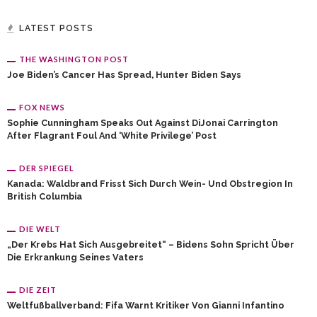
LATEST POSTS
THE WASHINGTON POST
Joe Biden’s Cancer Has Spread, Hunter Biden Says
FOX NEWS
Sophie Cunningham Speaks Out Against DiJonai Carrington
After Flagrant Foul And ‘White Privilege’ Post
DER SPIEGEL
Kanada: Waldbrand Frisst Sich Durch Wein- Und Obstregion In
British Columbia
DIE WELT
„Der Krebs Hat Sich Ausgebreitet“ – Bidens Sohn Spricht Über
Die Erkrankung Seines Vaters
DIE ZEIT
Weltfußballverband: Fifa Warnt Kritiker Von Gianni Infantino