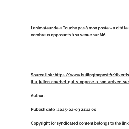
L’animateur de « Touche pas à mon poste » a cité le 
nombreux opposants à sa venue sur M6.
Source link : https://www.huffingtonpost.fr/diver
il-a-julien-courbet-qui-s-oppose-a-son-arrivee-su
Author :
Publish date : 2025-02-03 21:12:00
Copyright for syndicated content belongs to the lin