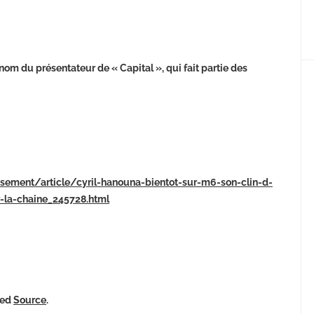
nom du présentateur de « Capital », qui fait partie des
tissement/article/cyril-hanouna-bientot-sur-m6-son-clin-d-
r-la-chaine_245728.html
ked
Source
.