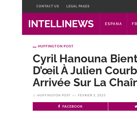
CONTACT US
LEGAL PAGES
INTELLINEWS
ESPANA
F
HUFFINGTON POST
Cyril Hanouna Bient
D’œil À Julien Cour
Arrivée Sur La Chaî
HUFFINGTON POST
on
FÉVRIER 3, 2025
FACEBOOK