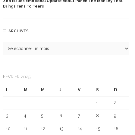
Zoo Issues Emotional Update About Punch The Monkey That
Brings Fans To Tears
ARCHIVES
FÉVRIER 2025
L
M
M
J
V
S
D
1
2
3
4
5
6
7
8
9
10
11
12
13
14
15
16