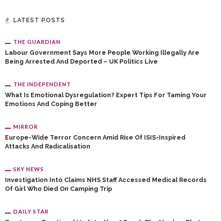
LATEST POSTS
THE GUARDIAN
Labour Government Says More People Working Illegally Are
Being Arrested And Deported – UK Politics Live
THE INDEPENDENT
What Is Emotional Dysregulation? Expert Tips For Taming Your
Emotions And Coping Better
MIRROR
Europe-Wide Terror Concern Amid Rise Of ISIS-Inspired
Attacks And Radicalisation
SKY NEWS
Investigation Into Claims NHS Staff Accessed Medical Records
Of Girl Who Died On Camping Trip
DAILY STAR