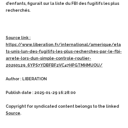
d’enfants, figurait sur la liste du FBI des fugitifs les plus
recherchés.
Source link :
https://www.liberation.fr/international/amerique/eta
ts-unis-lun-des-fugitifs-les-plus-recherches-par-le-fbi-
arrete-lors-dun-simple-controle-routier-
20250129_6YPS7YDBFBF2VC47HPGTMHMUOU/
Author : LIBERATION
Publish date : 2025-01-29 16:28:00
Copyright for syndicated content belongs to the linked
Source
.