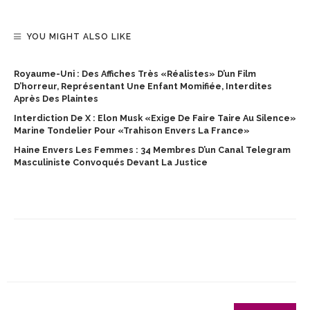
YOU MIGHT ALSO LIKE
Royaume-Uni : Des Affiches Très «réalistes» D’un Film
D’horreur, Représentant Une Enfant Momifiée, Interdites
Après Des Plaintes
Interdiction De X : Elon Musk «exige De Faire Taire Au Silence»
Marine Tondelier Pour «trahison Envers La France»
Haine Envers Les Femmes : 34 Membres D’un Canal Telegram
Masculiniste Convoqués Devant La Justice