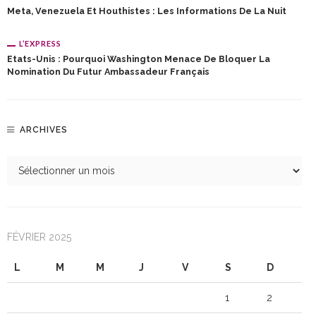
Meta, Venezuela Et Houthistes : Les Informations De La Nuit
L’EXPRESS
Etats-Unis : Pourquoi Washington Menace De Bloquer La
Nomination Du Futur Ambassadeur Français
ARCHIVES
FÉVRIER 2025
L
M
M
J
V
S
D
1
2