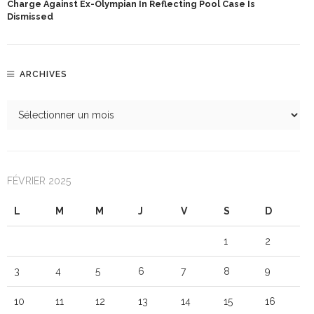
Charge Against Ex-Olympian In Reflecting Pool Case Is
Dismissed
ARCHIVES
FÉVRIER 2025
L
M
M
J
V
S
D
1
2
3
4
5
6
7
8
9
10
11
12
13
14
15
16