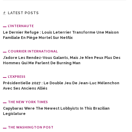
LATEST POSTS
L’INTERNAUTE
Le Dernier Refuge : Louis Leterrier Transforme Une Maison
Familiale En Piège Mortel Sur Netflix
COURRIER INTERNATIONAL
J’adore Les Rendez-Vous Galants, Mais Je N’en Peux Plus Des
Hommes Qui Me Parlent De Burning Man
L’EXPRESS
Présidentielle 2027 : Le Double Jeu De Jean-Luc Mélenchon
Avec Ses Anciens Alliés
THE NEW YORK TIMES
Capybaras Were The Newest Lobbyists In This Brazilian
Legislature
THE WASHINGTON POST