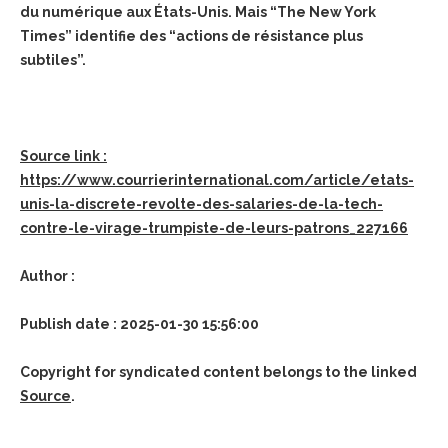
du numérique aux États-Unis. Mais “The New York
Times” identifie des “actions de résistance plus
subtiles”.
Source link :
https://www.courrierinternational.com/article/etats-
unis-la-discrete-revolte-des-salaries-de-la-tech-
contre-le-virage-trumpiste-de-leurs-patrons_227166
Author :
Publish date : 2025-01-30 15:56:00
Copyright for syndicated content belongs to the linked
Source
.