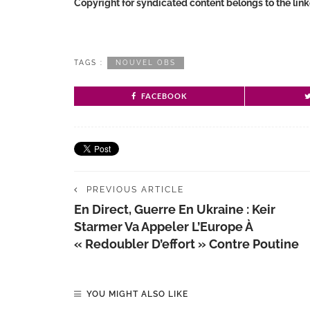
Copyright for syndicated content belongs to the lin
TAGS :
NOUVEL OBS
FACEBOOK
PREVIOUS ARTICLE
En Direct, Guerre En Ukraine : Keir
Starmer Va Appeler L’Europe À
« Redoubler D’effort » Contre Poutine
YOU MIGHT ALSO LIKE