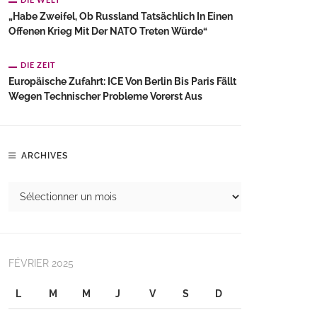
„Habe Zweifel, Ob Russland Tatsächlich In Einen
Offenen Krieg Mit Der NATO Treten Würde“
DIE ZEIT
Europäische Zufahrt: ICE Von Berlin Bis Paris Fällt
Wegen Technischer Probleme Vorerst Aus
ARCHIVES
FÉVRIER 2025
L
M
M
J
V
S
D