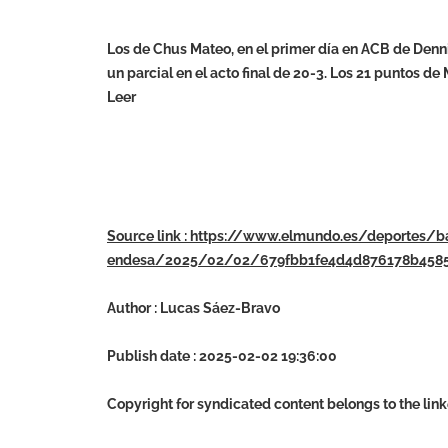
Los de Chus Mateo, en el primer día en ACB de Denni
un parcial en el acto final de 20-3. Los 21 puntos d
Leer
Source link : https://www.elmundo.es/deportes/b
endesa/2025/02/02/679fbb1fe4d4d876178b4585
Author : Lucas Sáez-Bravo
Publish date : 2025-02-02 19:36:00
Copyright for syndicated content belongs to the lin