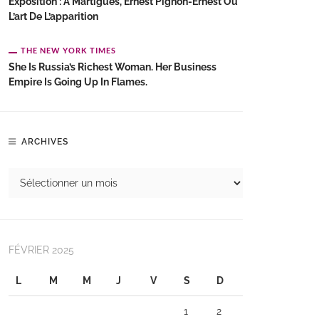
Exposition : À Martigues, Ernest Pignon-Ernest Ou
L’art De L’apparition
THE NEW YORK TIMES
She Is Russia’s Richest Woman. Her Business
Empire Is Going Up In Flames.
ARCHIVES
FÉVRIER 2025
L
M
M
J
V
S
D
1
2