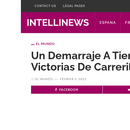
CONTACT US
LEGAL PAGES
INTELLINEWS
ESPANA
F
EL MUNDO
Un Demarraje A Tie
Victorias De Carreri
EL MUNDO
on
FÉVRIER 3, 2025
FACEBOOK