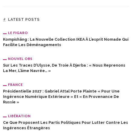
LATEST POSTS
LE FIGARO
Kompishäng : La Nouvelle Collection IKEA À L’esprit Nomade Qui
Facilite Les Déménagements
NOUVEL OBS
Sur Les Traces D’Ulysse, De Troie À Djerba : « Nous Reprenons
La Mer, L’âme Navrée… »
FRANCE
Présidentielle 2027 : Gabriel Attal Porte Plainte « Pour Une
Ingérence Numérique Extérieure » Et « En Provenance De
Russie »
LIBÉRATION
Ce Que Proposent Les Partis Politiques Pour Lutter Contre Les
Ingérences Étrangères