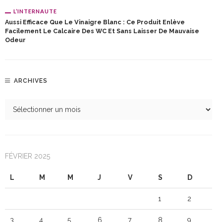
L’INTERNAUTE
Aussi Efficace Que Le Vinaigre Blanc : Ce Produit Enlève
Facilement Le Calcaire Des WC Et Sans Laisser De Mauvaise
Odeur
ARCHIVES
FÉVRIER 2025
L
M
M
J
V
S
D
1
2
3
4
5
6
7
8
9