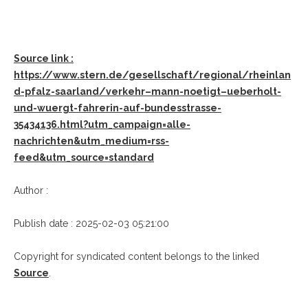
Source link :
https://www.stern.de/gesellschaft/regional/rheinlan
d-pfalz-saarland/verkehr–mann-noetigt–ueberholt-
und-wuergt-fahrerin-auf-bundesstrasse-
35434136.html?utm_campaign=alle-
nachrichten&utm_medium=rss-
feed&utm_source=standard
Author :
Publish date : 2025-02-03 05:21:00
Copyright for syndicated content belongs to the linked
Source
.