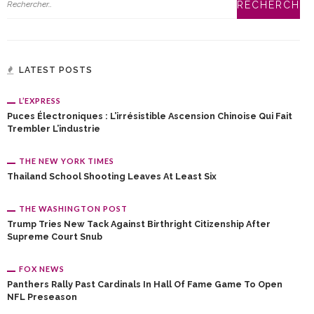
LATEST POSTS
L’EXPRESS
Puces Électroniques : L’irrésistible Ascension Chinoise Qui Fait
Trembler L’industrie
THE NEW YORK TIMES
Thailand School Shooting Leaves At Least Six
THE WASHINGTON POST
Trump Tries New Tack Against Birthright Citizenship After
Supreme Court Snub
FOX NEWS
Panthers Rally Past Cardinals In Hall Of Fame Game To Open
NFL Preseason