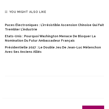
YOU MIGHT ALSO LIKE
Puces Électroniques : L’irrésistible Ascension Chinoise Qui Fait
Trembler L’industrie
Etats-Unis : Pourquoi Washington Menace De Bloquer La
Nomination Du Futur Ambassadeur Français
Présidentielle 2027 : Le Double Jeu De Jean-Luc Mélenchon
Avec Ses Anciens Alliés