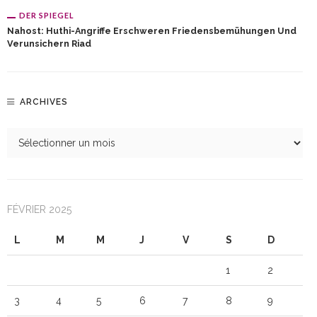
DER SPIEGEL
Nahost: Huthi-Angriffe Erschweren Friedensbemühungen Und
Verunsichern Riad
ARCHIVES
FÉVRIER 2025
L
M
M
J
V
S
D
1
2
3
4
5
6
7
8
9