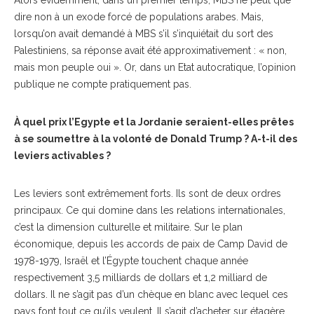
Alors évidemment, dans un premier temps, MBS ne peut que
dire non à un exode forcé de populations arabes. Mais,
lorsqu’on avait demandé à MBS s’il s’inquiétait du sort des
Palestiniens, sa réponse avait été approximativement : « non,
mais mon peuple oui ». Or, dans un Etat autocratique, l’opinion
publique ne compte pratiquement pas.
À quel prix l’Egypte et la Jordanie seraient-elles prêtes
à se soumettre à la volonté de Donald Trump ? A-t-il des
leviers activables ?
Les leviers sont extrêmement forts. Ils sont de deux ordres
principaux. Ce qui domine dans les relations internationales,
c’est la dimension culturelle et militaire. Sur le plan
économique, depuis les accords de paix de Camp David de
1978-1979, Israël et l’Égypte touchent chaque année
respectivement 3,5 milliards de dollars et 1,2 milliard de
dollars. Il ne s’agit pas d’un chèque en blanc avec lequel ces
pays font tout ce qu’ils veulent. Il s’agit d’acheter sur étagère