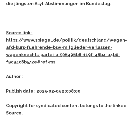
die jüngsten Asyl-Abstimmungen im Bundestag.
Source link :
https://www.spiegel.de/politik/deutschland/wegen-
afd-kurs-fuehrende-bsw-mitglieder-verlassen-
wagenknechts-partei-a-506496b8-119f-46b4-a4b0-
f9c94c8b572e#ref=rss
Author :
Publish date : 2025-02-05 20:08:00
Copyright for syndicated content belongs to the linked
Source
.