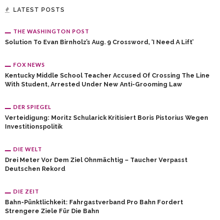
LATEST POSTS
THE WASHINGTON POST
Solution To Evan Birnholz’s Aug. 9 Crossword, ‘I Need A Lift’
FOX NEWS
Kentucky Middle School Teacher Accused Of Crossing The Line
With Student, Arrested Under New Anti-Grooming Law
DER SPIEGEL
Verteidigung: Moritz Schularick Kritisiert Boris Pistorius Wegen
Investitionspolitik
DIE WELT
Drei Meter Vor Dem Ziel Ohnmächtig – Taucher Verpasst
Deutschen Rekord
DIE ZEIT
Bahn-Pünktlichkeit: Fahrgastverband Pro Bahn Fordert
Strengere Ziele Für Die Bahn