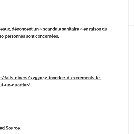
eaux, dénoncent un « scandale sanitaire » en raison du
250 personnes sont concernées.
ite/faits-divers/7293042-inondee-d-excrements-le-
t-un-quartier/
ked
Source
.