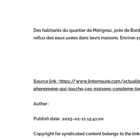
Des habitants du quartier de Mérignac, près de Bord
reflux des eaux usées dans leurs maisons. Environ 
Source link : https://www.linternaute.com/actual
phenomene-qui-touche-ces-maisons-consterne-tou
Author :
Publish date : 2025-02-11 15:41:00
Copyright for syndicated content belongs to the lin