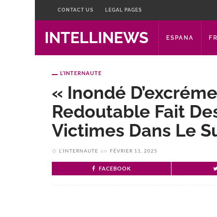
CONTACT US
LEGAL PAGES
INTELLINEWS
ESPANA
F
L’INTERNAUTE
« Inondé D’excrém
Redoutable Fait De
Victimes Dans Le S
L’INTERNAUTE
on
FÉVRIER 11, 2025
FACEBOOK