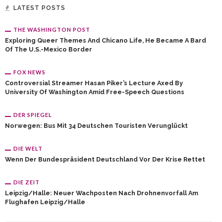
LATEST POSTS
THE WASHINGTON POST
Exploring Queer Themes And Chicano Life, He Became A Bard
Of The U.S.-Mexico Border
FOX NEWS
Controversial Streamer Hasan Piker’s Lecture Axed By
University Of Washington Amid Free-Speech Questions
DER SPIEGEL
Norwegen: Bus Mit 34 Deutschen Touristen Verunglückt
DIE WELT
Wenn Der Bundespräsident Deutschland Vor Der Krise Rettet
DIE ZEIT
Leipzig/Halle: Neuer Wachposten Nach Drohnenvorfall Am
Flughafen Leipzig/Halle