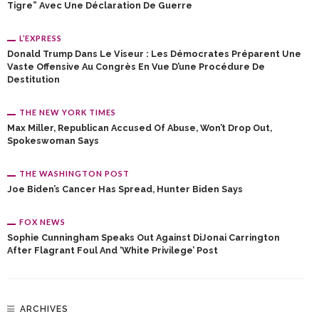
Tigre” Avec Une Déclaration De Guerre
L’EXPRESS
Donald Trump Dans Le Viseur : Les Démocrates Préparent Une
Vaste Offensive Au Congrès En Vue D’une Procédure De
Destitution
THE NEW YORK TIMES
Max Miller, Republican Accused Of Abuse, Won’t Drop Out,
Spokeswoman Says
THE WASHINGTON POST
Joe Biden’s Cancer Has Spread, Hunter Biden Says
FOX NEWS
Sophie Cunningham Speaks Out Against DiJonai Carrington
After Flagrant Foul And ‘White Privilege’ Post
ARCHIVES