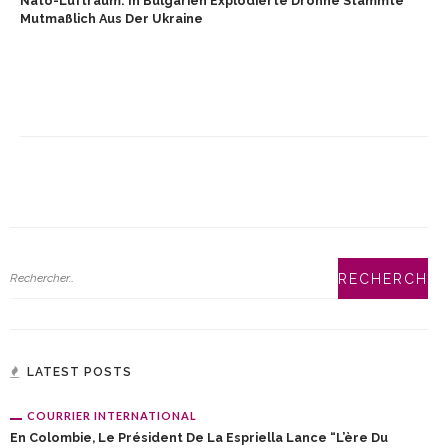
Nato-Luftraum: In Bulgarien Explodierte Drohne Stammte
Mutmaßlich Aus Der Ukraine
LATEST POSTS
COURRIER INTERNATIONAL
En Colombie, Le Président De La Espriella Lance “l’ère Du