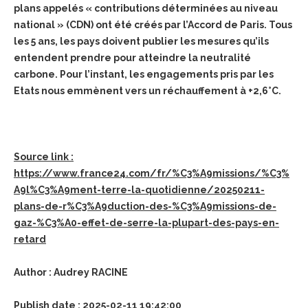
plans appelés « contributions déterminées au niveau
national » (CDN) ont été créés par l’Accord de Paris. Tous
les 5 ans, les pays doivent publier les mesures qu’ils
entendent prendre pour atteindre la neutralité
carbone. Pour l’instant, les engagements pris par les
Etats nous emmènent vers un réchauffement à +2,6°C.
Source link :
https://www.france24.com/fr/%C3%A9missions/%C3%
A9l%C3%A9ment-terre-la-quotidienne/20250211-
plans-de-r%C3%A9duction-des-%C3%A9missions-de-
gaz-%C3%A0-effet-de-serre-la-plupart-des-pays-en-
retard
Author : Audrey RACINE
Publish date : 2025-02-11 19:42:00