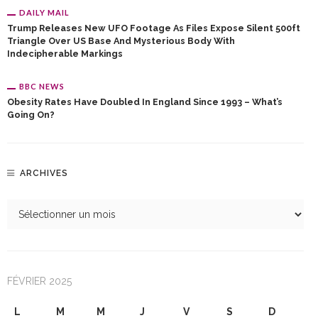
DAILY MAIL
Trump Releases New UFO Footage As Files Expose Silent 500ft
Triangle Over US Base And Mysterious Body With
Indecipherable Markings
BBC NEWS
Obesity Rates Have Doubled In England Since 1993 – What’s
Going On?
ARCHIVES
FÉVRIER 2025
L
M
M
J
V
S
D