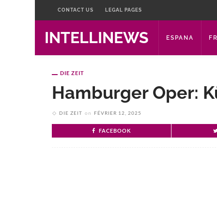
CONTACT US
LEGAL PAGES
INTELLINEWS
ESPANA
F
DIE ZEIT
Hamburger Oper: K
DIE ZEIT
on
FÉVRIER 12, 2025
FACEBOOK