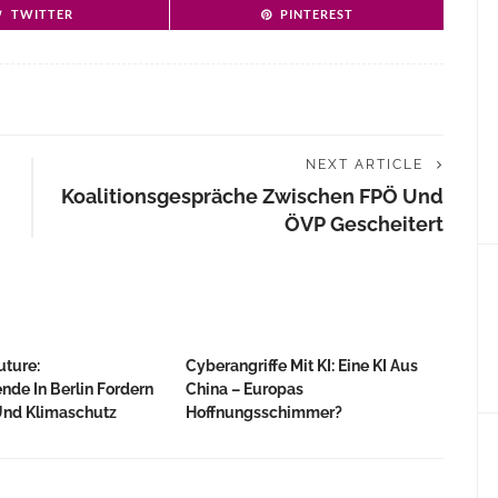
TWITTER
PINTEREST
NEXT ARTICLE
Koalitionsgespräche Zwischen FPÖ Und
ÖVP Gescheitert
uture:
Cyberangriffe Mit KI: Eine KI Aus
nde In Berlin Fordern
China – Europas
Und Klimaschutz
Hoffnungsschimmer?