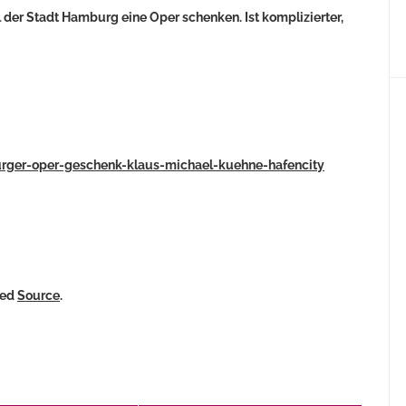
 der Stadt Hamburg eine Oper schenken. Ist komplizierter,
urger-oper-geschenk-klaus-michael-kuehne-hafencity
ked
Source
.