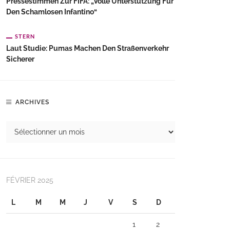
Pressestimmen Zur FIFA: „Volle Unterstützung Für
Den Schamlosen Infantino“
STERN
Laut Studie: Pumas Machen Den Straßenverkehr
Sicherer
ARCHIVES
FÉVRIER 2025
L
M
M
J
V
S
D
1
2