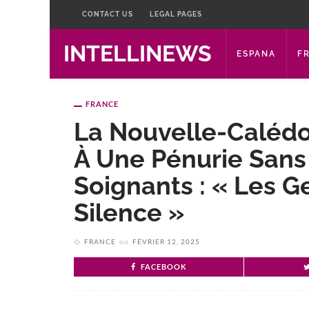
CONTACT US
LEGAL PAGES
INTELLINEWS
ESPANA
F
FRANCE
La Nouvelle-Caléd
À Une Pénurie Sans
Soignants : « Les 
Silence »
FRANCE
on
FÉVRIER 12, 2025
FACEBOOK