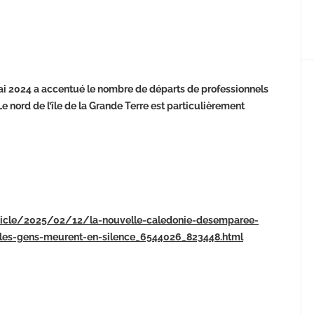
 mai 2024 a accentué le nombre de départs de professionnels
e nord de l’île de la Grande Terre est particulièrement
article/2025/02/12/la-nouvelle-caledonie-desemparee-
-les-gens-meurent-en-silence_6544026_823448.html