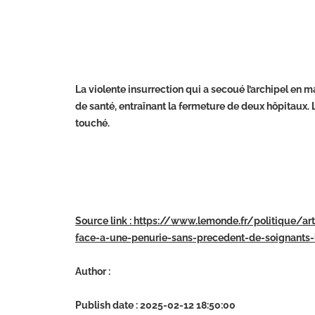
La violente insurrection qui a secoué l’archipel en
de santé, entraînant la fermeture de deux hôpitaux. L
touché.
Source link : https://www.lemonde.fr/politique/
face-a-une-penurie-sans-precedent-de-soignants
Author :
Publish date : 2025-02-12 18:50:00