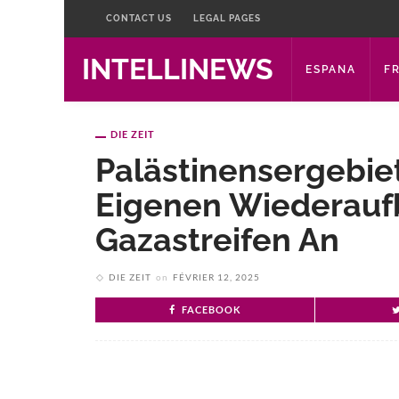
CONTACT US
LEGAL PAGES
INTELLINEWS
ESPANA
F
DIE ZEIT
Palästinensergebie
Eigenen Wiederauf
Gazastreifen An
DIE ZEIT
on
FÉVRIER 12, 2025
FACEBOOK