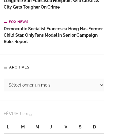
Longtime San Francisco Nonprofit Will Close As
City Gets Tougher On Crime
FOX NEWS
Democratic Socialist Francesca Hong Has Former
Child Star, OnlyFans Model In Senior Campaign
Role: Report
ARCHIVES
FÉVRIER 2025
L
M
M
J
V
S
D