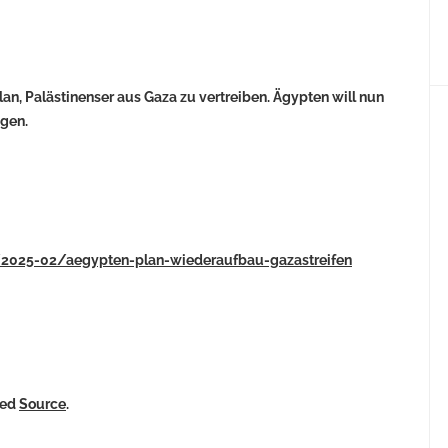
n, Palästinenser aus Gaza zu vertreiben. Ägypten will nun
egen.
nd/2025-02/aegypten-plan-wiederaufbau-gazastreifen
ked
Source
.