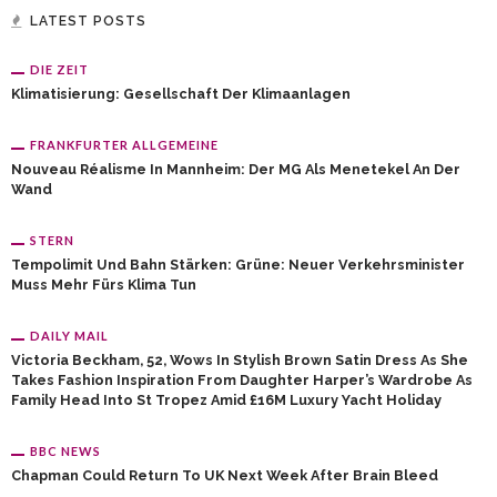
LATEST POSTS
DIE ZEIT
Klimatisierung: Gesellschaft Der Klimaanlagen
FRANKFURTER ALLGEMEINE
Nouveau Réalisme In Mannheim: Der MG Als Menetekel An Der
Wand
STERN
Tempolimit Und Bahn Stärken: Grüne: Neuer Verkehrsminister
Muss Mehr Fürs Klima Tun
DAILY MAIL
Victoria Beckham, 52, Wows In Stylish Brown Satin Dress As She
Takes Fashion Inspiration From Daughter Harper’s Wardrobe As
Family Head Into St Tropez Amid £16M Luxury Yacht Holiday
BBC NEWS
Chapman Could Return To UK Next Week After Brain Bleed