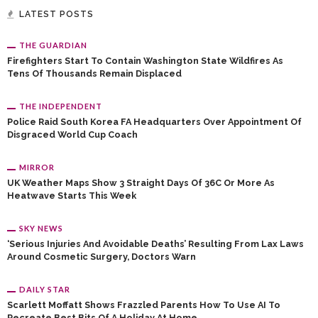
LATEST POSTS
THE GUARDIAN
Firefighters Start To Contain Washington State Wildfires As
Tens Of Thousands Remain Displaced
THE INDEPENDENT
Police Raid South Korea FA Headquarters Over Appointment Of
Disgraced World Cup Coach
MIRROR
UK Weather Maps Show 3 Straight Days Of 36C Or More As
Heatwave Starts This Week
SKY NEWS
‘Serious Injuries And Avoidable Deaths’ Resulting From Lax Laws
Around Cosmetic Surgery, Doctors Warn
DAILY STAR
Scarlett Moffatt Shows Frazzled Parents How To Use AI To
Recreate Best Bits Of A Holiday At Home